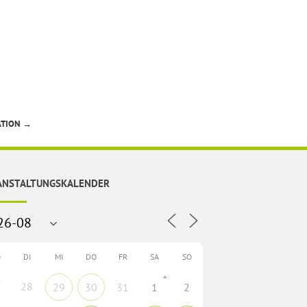
ATION
→
ANSTALTUNGSKALENDER
O
DI
MI
DO
FR
SA
SO
+
7
28
29
30
31
1
2