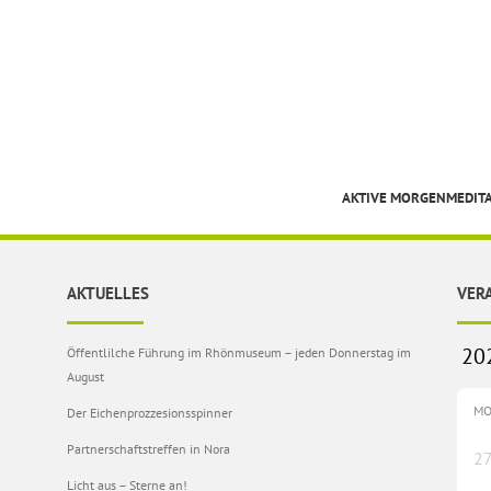
AKTIVE MORGENMEDIT
AKTUELLES
VER
Öffentlilche Führung im Rhönmuseum – jeden Donnerstag im
August
M
Der Eichenprozzesionsspinner
Partnerschaftstreffen in Nora
2
Licht aus – Sterne an!