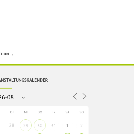
ATION
→
ANSTALTUNGSKALENDER
O
DI
MI
DO
FR
SA
SO
+
7
28
29
30
31
1
2