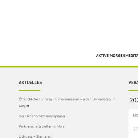
AKTIVE MORGENMEDIT
AKTUELLES
VER
Öffentlilche Führung im Rhönmuseum – jeden Donnerstag im
August
M
Der Eichenprozzesionsspinner
Partnerschaftstreffen in Nora
2
Licht aus – Sterne an!