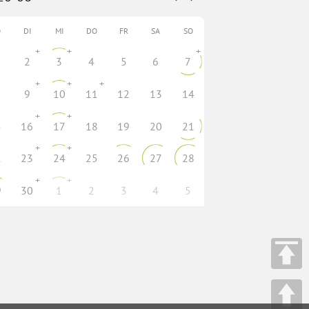
O
DI
MI
DO
FR
SA
SO
+
+
+
2
3
4
5
6
7
+
+
+
9
10
11
12
13
14
+
+
5
16
17
18
19
20
21
+
+
2
23
24
25
26
27
28
+
+
9
30
1
2
3
4
5