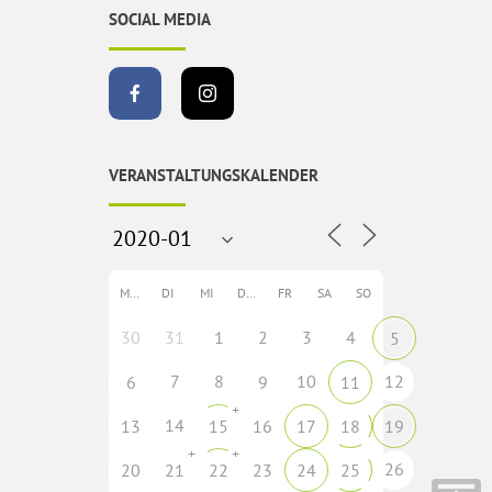
SOCIAL MEDIA
VERANSTALTUNGSKALENDER
MO
DI
MI
DO
FR
SA
SO
30
31
1
2
3
4
5
7
8
10
12
6
9
11
+
14
13
15
16
17
18
19
+
+
26
20
21
22
23
24
25