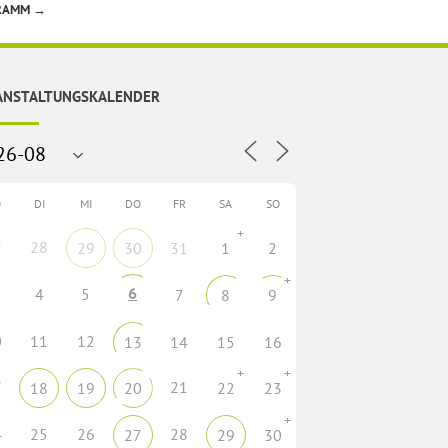
GRAMM
→
ANSTALTUNGSKALENDER
O
DI
MI
DO
FR
SA
SO
+
7
28
29
30
31
1
2
+
6
4
5
7
8
9
0
11
12
13
14
15
16
+
+
7
21
18
19
20
22
23
+
4
25
26
28
27
29
30