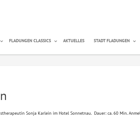
FLADUNGEN CLASSICS
AKTUELLES
STADT FLADUNGEN
on
stherapeutin Sonja Karlein im Hotel Sonnetnau. Dauer: ca. 60 Min. Anm