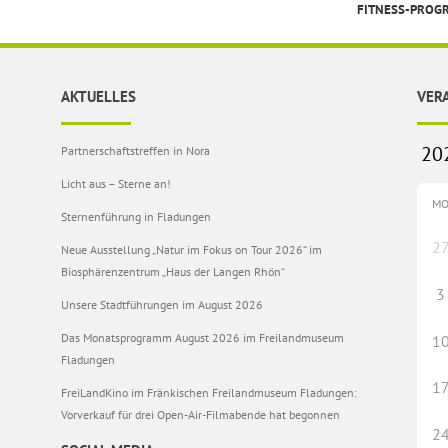
FITNESS-PRO
AKTUELLES
VER
Partnerschaftstreffen in Nora
Licht aus – Sterne an!
M
Sternenführung in Fladungen
2
Neue Ausstellung „Natur im Fokus on Tour 2026“ im
Biosphärenzentrum „Haus der Langen Rhön“
3
Unsere Stadtführungen im August 2026
Das Monatsprogramm August 2026 im Freilandmuseum
1
Fladungen
1
FreiLandKino im Fränkischen Freilandmuseum Fladungen:
Vorverkauf für drei Open-Air-Filmabende hat begonnen
2