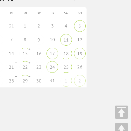
O
DI
MI
DO
FR
SA
SO
0
31
1
2
3
4
5
7
8
10
12
9
11
+
14
3
15
16
17
18
19
+
+
26
0
21
22
23
24
25
+
+
31
7
28
29
30
1
2