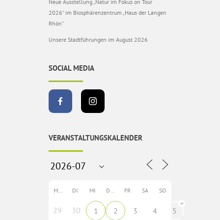
Neue Ausstellung „Natur im Fokus on Tour
2026“ im Biosphärenzentrum „Haus der Langen
Rhön“
Unsere Stadtführungen im August 2026
SOCIAL MEDIA
VERANSTALTUNGSKALENDER
MO
DI
MI
DO
FR
SA
SO
+
29
30
1
2
3
4
5