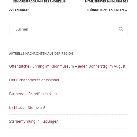
←
SENIORENPROGRAMM DES RHÖNKLUB-
MITGLIEDERVERSAMMLUNG DES
Beitragsnavigation
ZV FLADUNGEN
RHÖNKLUB-ZV FLADUNGEN
→
Suche
nach:
AKTUELLE NACHRICHTEN AUS DER REGION
Öffentlilche Führung im Rhönmuseum – jeden Donnerstag im August
Der Eichenprozzesionsspinner
Partnerschaftstreffen in Nora
Licht aus – Sterne an!
Sternenführung in Fladungen