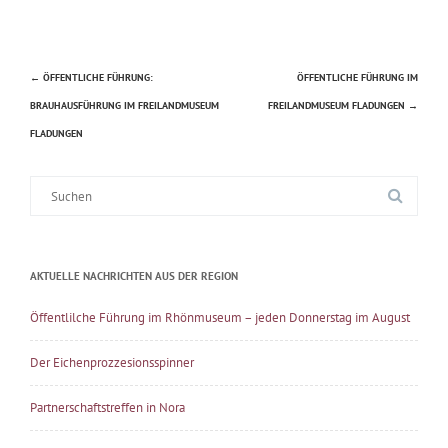
←
ÖFFENTLICHE FÜHRUNG:
ÖFFENTLICHE FÜHRUNG IM
Beitragsnavigation
BRAUHAUSFÜHRUNG IM FREILANDMUSEUM
FREILANDMUSEUM FLADUNGEN
→
FLADUNGEN
Suche
nach:
AKTUELLE NACHRICHTEN AUS DER REGION
Öffentlilche Führung im Rhönmuseum – jeden Donnerstag im August
Der Eichenprozzesionsspinner
Partnerschaftstreffen in Nora