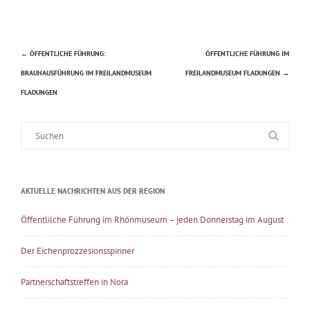
←
ÖFFENTLICHE FÜHRUNG:
ÖFFENTLICHE FÜHRUNG IM
Beitragsnavigation
BRAUHAUSFÜHRUNG IM FREILANDMUSEUM
FREILANDMUSEUM FLADUNGEN
→
FLADUNGEN
Suche
nach:
AKTUELLE NACHRICHTEN AUS DER REGION
Öffentlilche Führung im Rhönmuseum – jeden Donnerstag im August
Der Eichenprozzesionsspinner
Partnerschaftstreffen in Nora