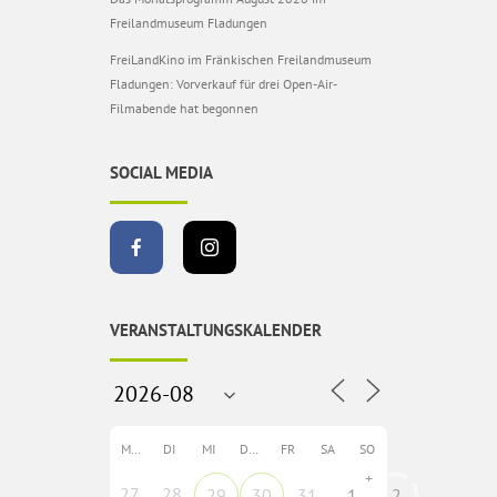
Freilandmuseum Fladungen
FreiLandKino im Fränkischen Freilandmuseum
Fladungen: Vorverkauf für drei Open-Air-
Filmabende hat begonnen
SOCIAL MEDIA
VERANSTALTUNGSKALENDER
MO
DI
MI
DO
FR
SA
SO
+
27
28
29
30
31
1
2