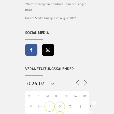
2026“ im Biosphärenzentrum „Haus der Langen
Rhön“
Unsere Stadtführungen im August 2026
SOCIAL MEDIA
VERANSTALTUNGSKALENDER
MO
DI
MI
DO
FR
SA
SO
+
29
30
1
2
3
4
5