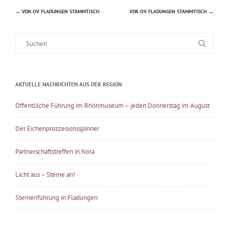
←
VDK OV FLADUNGEN STAMMTISCH
VDK OV FLADUNGEN STAMMTISCH
→
Beitragsnavigation
Suche
nach:
AKTUELLE NACHRICHTEN AUS DER REGION
Öffentlilche Führung im Rhönmuseum – jeden Donnerstag im August
Der Eichenprozzesionsspinner
Partnerschaftstreffen in Nora
Licht aus – Sterne an!
Sternenführung in Fladungen