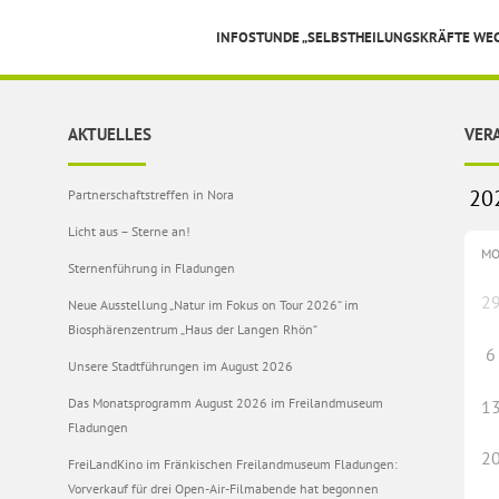
INFOSTUNDE „SELBSTHEILUNGSKRÄFTE WE
AKTUELLES
VER
Partnerschaftstreffen in Nora
Licht aus – Sterne an!
M
Sternenführung in Fladungen
2
Neue Ausstellung „Natur im Fokus on Tour 2026“ im
Biosphärenzentrum „Haus der Langen Rhön“
6
Unsere Stadtführungen im August 2026
Das Monatsprogramm August 2026 im Freilandmuseum
1
Fladungen
2
FreiLandKino im Fränkischen Freilandmuseum Fladungen:
Vorverkauf für drei Open-Air-Filmabende hat begonnen