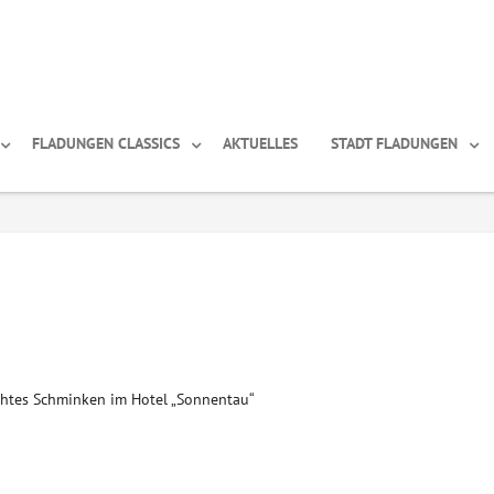
FLADUNGEN CLASSICS
AKTUELLES
STADT FLADUNGEN
htes Schminken im Hotel „Sonnentau“