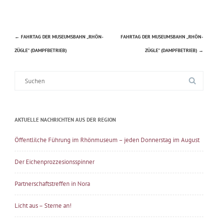
←
FAHRTAG DER MUSEUMSBAHN „RHÖN-
FAHRTAG DER MUSEUMSBAHN „RHÖN-
Beitragsnavigation
ZÜGLE“ (DAMPFBETRIEB)
ZÜGLE“ (DAMPFBETRIEB)
→
Suche
nach:
AKTUELLE NACHRICHTEN AUS DER REGION
Öffentlilche Führung im Rhönmuseum – jeden Donnerstag im August
Der Eichenprozzesionsspinner
Partnerschaftstreffen in Nora
Licht aus – Sterne an!