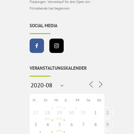
Fladungen: Vorverkauf für drei Open-Air-
Filmabende hat begonnen
SOCIAL MEDIA
VERANSTALTUNGSKALENDER
MO
DI
MI
DO
FR
SA
SO
+
+
+
27
28
29
30
31
1
2
+
+
3
4
5
6
7
8
9
+
+
+