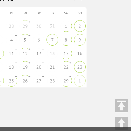
O
DI
MI
DO
FR
SA
SO
+
+
31
7
28
29
30
1
2
+
+
4
5
6
7
8
9
+
+
+
16
0
11
12
13
14
15
+
+
+
+
7
18
19
20
21
22
23
+
+
+
+
4
25
26
27
28
29
1