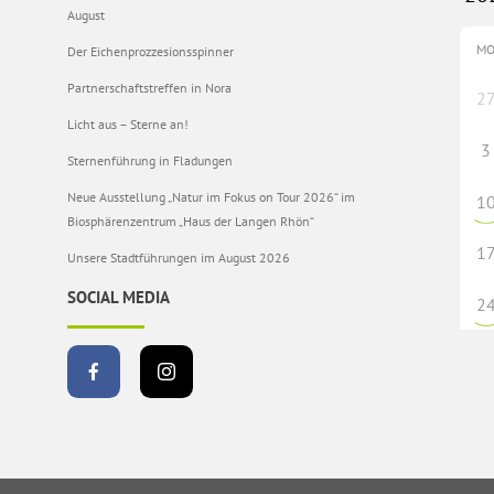
August
M
Der Eichenprozzesionsspinner
Partnerschaftstreffen in Nora
2
Licht aus – Sterne an!
3
Sternenführung in Fladungen
Neue Ausstellung „Natur im Fokus on Tour 2026“ im
1
Biosphärenzentrum „Haus der Langen Rhön“
1
Unsere Stadtführungen im August 2026
SOCIAL MEDIA
2