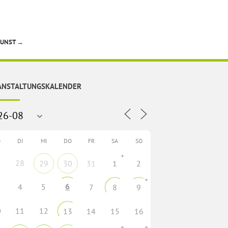
KUNST
→
ANSTALTUNGSKALENDER
O
DI
MI
DO
FR
SA
SO
+
7
28
29
30
31
1
2
+
6
4
5
7
8
9
0
11
12
13
14
15
16
+
+