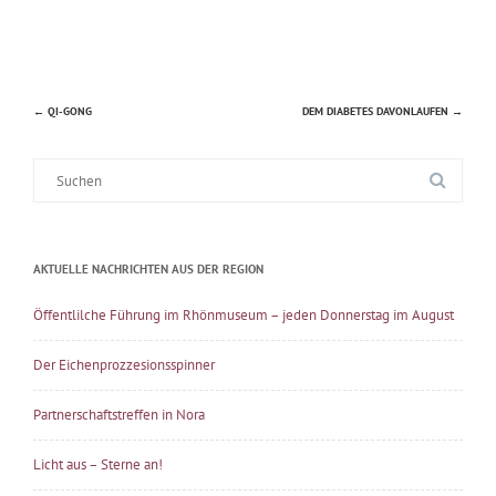
←
QI-GONG
DEM DIABETES DAVONLAUFEN
→
Beitragsnavigation
Suche
nach:
AKTUELLE NACHRICHTEN AUS DER REGION
Öffentlilche Führung im Rhönmuseum – jeden Donnerstag im August
Der Eichenprozzesionsspinner
Partnerschaftstreffen in Nora
Licht aus – Sterne an!