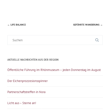
←
LIFE BALANCE
GEFÜHRTE WANDERUNG
→
Beitragsnavigation
Suche
nach:
AKTUELLE NACHRICHTEN AUS DER REGION
Öffentlilche Führung im Rhönmuseum – jeden Donnerstag im August
Der Eichenprozzesionsspinner
Partnerschaftstreffen in Nora
Licht aus – Sterne an!