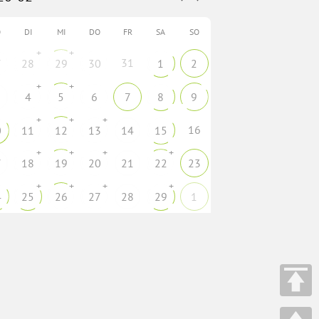
O
DI
MI
DO
FR
SA
SO
+
+
31
7
28
29
30
1
2
+
+
4
5
6
7
8
9
+
+
+
16
0
11
12
13
14
15
+
+
+
+
7
18
19
20
21
22
23
+
+
+
+
4
25
26
27
28
29
1