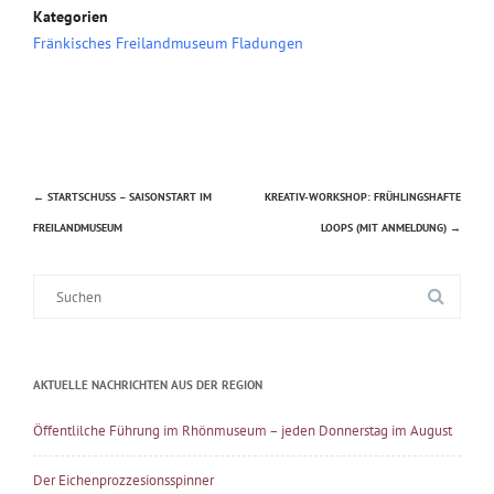
Kategorien
Fränkisches Freilandmuseum Fladungen
←
STARTSCHUSS – SAISONSTART IM
KREATIV-WORKSHOP: FRÜHLINGSHAFTE
Beitragsnavigation
FREILANDMUSEUM
LOOPS (MIT ANMELDUNG)
→
Suche
nach:
AKTUELLE NACHRICHTEN AUS DER REGION
Öffentlilche Führung im Rhönmuseum – jeden Donnerstag im August
Der Eichenprozzesionsspinner