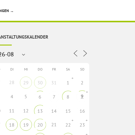
UNGEN
→
ANSTALTUNGSKALENDER
O
DI
MI
DO
FR
SA
SO
+
7
28
29
30
31
1
2
+
9
4
5
6
7
8
0
11
12
13
14
15
16
+
+
7
21
18
19
20
22
23
+