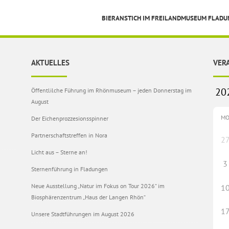
BIERANSTICH IM FREILANDMUSEUM FLAD
AKTUELLES
VER
Öffentlilche Führung im Rhönmuseum – jeden Donnerstag im
August
M
Der Eichenprozzesionsspinner
Partnerschaftstreffen in Nora
2
Licht aus – Sterne an!
3
Sternenführung in Fladungen
Neue Ausstellung „Natur im Fokus on Tour 2026“ im
1
Biosphärenzentrum „Haus der Langen Rhön“
1
Unsere Stadtführungen im August 2026