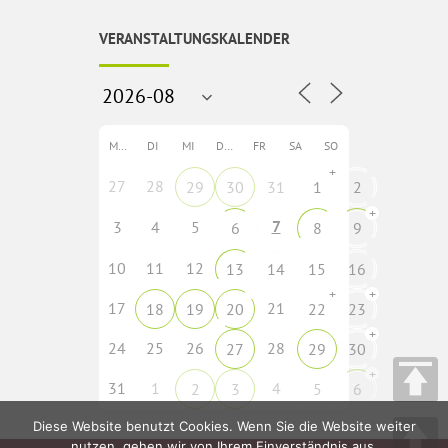
VERANSTALTUNGSKALENDER
MO
DI
MI
DO
FR
SA
SO
+
27
28
29
30
31
1
2
+
7
3
4
5
6
8
9
10
11
12
13
14
15
16
+
+
17
21
18
19
20
22
23
+
24
25
26
28
27
29
30
+
31
1
4
2
3
5
6
Diese Website benutzt Cookies. Wenn Sie die Website weiter
nutzen, gehen wir von Ihrem Einverständnis aus.