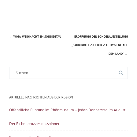
←
YOGA-WEIHNACHT IM SONNENTAU
ERÖFFNUNG DER SONDERAUSSTELLUNG
Beitragsnavigation
„SAUBERKEIT ZU JEDER ZEIT. HYGIENE AUF
DEM LAND.“
→
Suche
nach:
AKTUELLE NACHRICHTEN AUS DER REGION
Öffentlilche Führung im Rhönmuseum – jeden Donnerstag im August
Der Eichenprozzesionsspinner