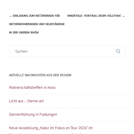
←
EINLADUNG ZUM NETZWERKEN FÜR
IMKERTALK: VORTRAG „VESPA VELUTINA“
→
Beitragsnavigation
UNTERNEHMERINNEN UND SELBSTÄNDIGE
IN DER OBEREN RHÖN
Suche
nach:
AKTUELLE NACHRICHTEN AUS DER REGION
Partnerschaftstreffen in Nora
Licht aus – Sterne an!
Sternenführung in Fladungen
Neue Ausstellung „Natur im Fokus on Tour 2026“ im