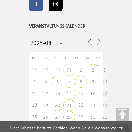
VERANSTALTUNGSKALENDER
MO
DI
MI
DO
FR
SA
SO
+
28
29
30
31
1
2
3
4
5
6
7
8
9
10
11
15
12
13
14
16
17
18
22
19
20
21
23
24
25
29
26
27
28
30
31
Diese Website benutzt Cookies. Wenn Sie die Website weiter