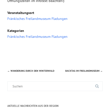
Öffnungszeiten im Infotext beachten!)
Veranstaltungsort
Fränkisches Freilandmuseum Fladungen
Kategorien
Fränkisches Freilandmuseum Fladungen
←
WANDERUNG DURCH DEN WINTERWALD
BACKTAG IM FREILANDMUSEUM
→
Beitragsnavigation
Suche
nach:
AKTUELLE NACHRICHTEN AUS DER REGION