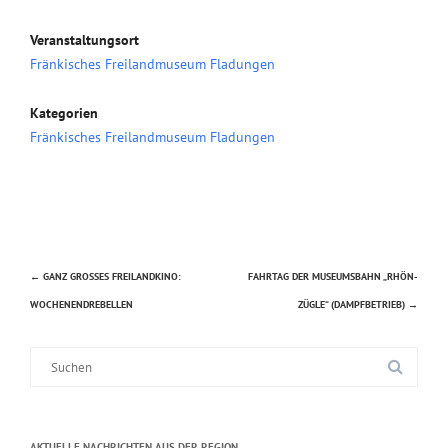
Veranstaltungsort
Fränkisches Freilandmuseum Fladungen
Kategorien
Fränkisches Freilandmuseum Fladungen
←
GANZ GROSSES FREILANDKINO: W
FAHRTAG DER MUSEUMSBAHN „RHÖN-
Beitragsnavigation
OCHENENDREBELLEN
ZÜGLE“ (DAMPFBETRIEB)
→
Suche
nach:
AKTUELLE NACHRICHTEN AUS DER REGION