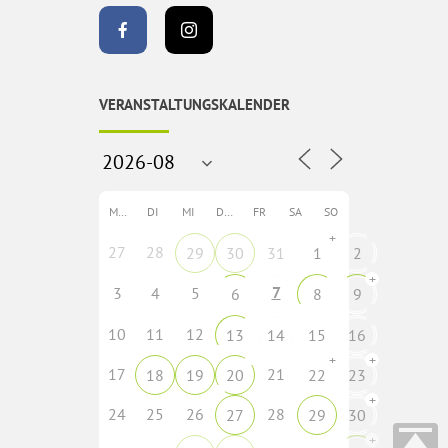
VERANSTALTUNGSKALENDER
MO
DI
MI
DO
FR
SA
SO
+
27
28
29
30
31
1
2
+
7
3
4
5
6
8
9
10
11
12
13
14
15
16
+
+
17
21
18
19
20
22
23
+
24
25
26
28
27
29
30
+