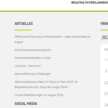
BRAUTAG IM FREILANDM
AKTUELLES
VER
Öffentlilche Führung im Rhönmuseum – jeden Donnerstag im
August
M
Der Eichenprozzesionsspinner
Partnerschaftstreffen in Nora
2
Licht aus – Sterne an!
3
Sternenführung in Fladungen
Neue Ausstellung „Natur im Fokus on Tour 2026“ im
1
Biosphärenzentrum „Haus der Langen Rhön“
1
Unsere Stadtführungen im August 2026
SOCIAL MEDIA
2