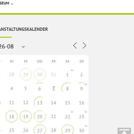
USEUM
→
ANSTALTUNGSKALENDER
O
DI
MI
DO
FR
SA
SO
+
7
28
29
30
31
1
2
+
7
4
5
6
8
9
0
11
12
13
14
15
16
+
+
7
21
18
19
20
22
23
+
4
25
26
28
27
29
30