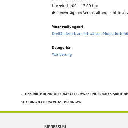
Uhrzeit: 11:00 – 13:00 Uhr
(Bei mehrtägigen Veranstaltungen bitte ab
Veranstaltungsort
Dreiländereck am Schwarzen Moor, Hochrh
Kategorien
Wanderung
←
GEFÜHRTE RUNDTOUR „BASALT, GRENZE UND GRÜNES BAND“ D
Beitragsnavigation
STIFTUNG NATURSCHUTZ THÜRINGEN
IMPRESSUM