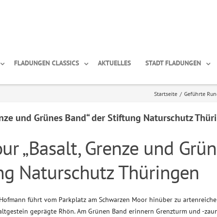
FLADUNGEN CLASSICS
AKTUELLES
STADT FLADUNGEN
Startseite
/
Geführte Rund
enze und Grünes Band“ der Stiftung Naturschutz Thür
ur „Basalt, Grenze und Grün
ung Naturschutz Thüringen
 Hofmann führt vom Parkplatz am Schwarzen Moor hinüber zu artenreich
altgestein geprägte Rhön. Am Grünen Band erinnern Grenzturm und -zaun