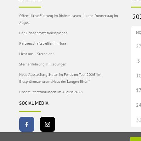
Öffentlilche Führung im Rhönmuseum – jeden Donnerstag im
August
M
Der Eichenprozzesionsspinner
Partnerschaftstreffen in Nora
2
Licht aus – Sterne an!
3
Sternenführung in Fladungen
Neue Ausstellung „Natur im Fokus on Tour 2026“ im
1
Biosphärenzentrum „Haus der Langen Rhön“
1
Unsere Stadtführungen im August 2026
SOCIAL MEDIA
2
3