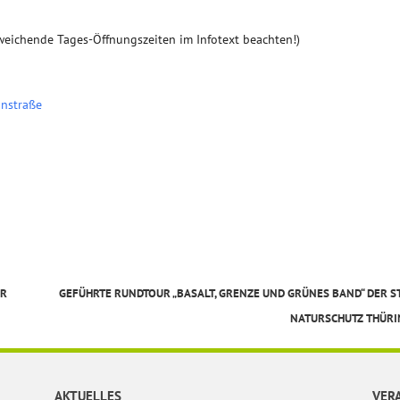
weichende Tages-Öffnungszeiten im Infotext beachten!)
önstraße
ER
GEFÜHRTE RUNDTOUR „BASALT, GRENZE UND GRÜNES BAND“ DER S
NATURSCHUTZ THÜR
AKTUELLES
VER