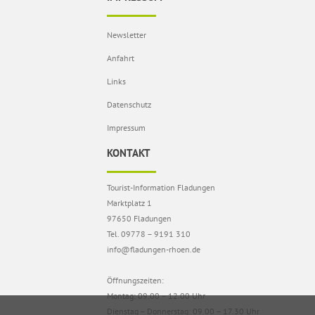
Newsletter
Anfahrt
Links
Datenschutz
Impressum
KONTAKT
Tourist-Information Fladungen
Marktplatz 1
97650 Fladungen
Tel. 09778 – 9191 310
info@fladungen-rhoen.de
Öffnungszeiten:
Montag: 09.00 – 12.00 Uhr
Dienstag – Donnerstag: 09.00 – 17.30 Uhr