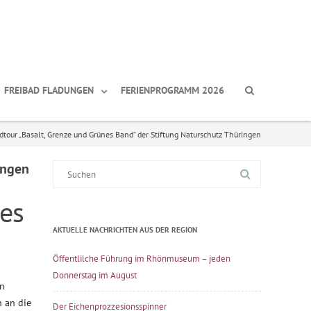
FREIBAD FLADUNGEN
FERIENPROGRAMM 2026
tour „Basalt, Grenze und Grünes Band“ der Stiftung Naturschutz Thüringen
ingen
Suche
nach:
es
AKTUELLE NACHRICHTEN AUS DER REGION
Öffentlilche Führung im Rhönmuseum – jeden
Donnerstag im August
en
 an die
Der Eichenprozzesionsspinner