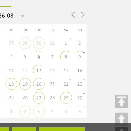
O
DI
MI
DO
FR
SA
SO
+
7
28
29
30
31
1
2
+
6
4
5
7
8
9
0
11
12
13
14
15
16
+
+
7
21
18
19
20
22
23
+
4
25
26
28
27
29
30
+
1
1
4
2
3
5
6