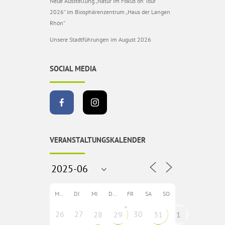
Neue Ausstellung „Natur im Fokus on Tour
2026“ im Biosphärenzentrum „Haus der Langen
Rhön“
Unsere Stadtführungen im August 2026
SOCIAL MEDIA
VERANSTALTUNGSKALENDER
MO
DI
MI
DO
FR
SA
SO
+
26
27
30
28
29
31
1