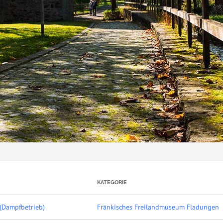
KATEGORIE
(Dampfbetrieb)
Fränkisches Freilandmuseum Fladungen