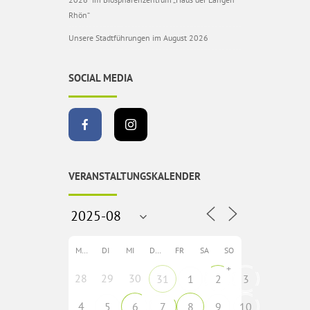
Rhön“
Unsere Stadtführungen im August 2026
SOCIAL MEDIA
VERANSTALTUNGSKALENDER
MO
DI
MI
DO
FR
SA
SO
+
28
29
30
31
1
2
3
4
5
6
7
8
9
10