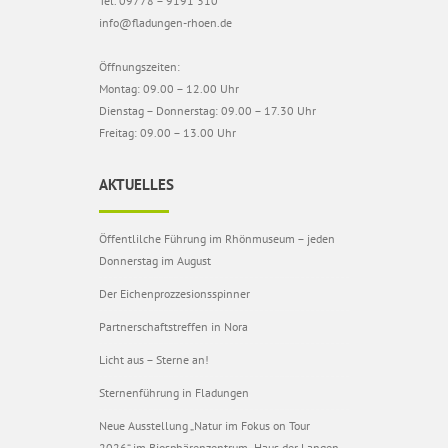
Tel. 09778 – 9191 310
info@fladungen-rhoen.de
Öffnungszeiten:
Montag: 09.00 – 12.00 Uhr
Dienstag – Donnerstag: 09.00 – 17.30 Uhr
Freitag: 09.00 – 13.00 Uhr
AKTUELLES
Öffentlilche Führung im Rhönmuseum – jeden
Donnerstag im August
Der Eichenprozzesionsspinner
Partnerschaftstreffen in Nora
Licht aus – Sterne an!
Sternenführung in Fladungen
Neue Ausstellung „Natur im Fokus on Tour
2026“ im Biosphärenzentrum „Haus der Langen