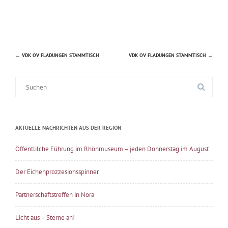
←
VDK OV FLADUNGEN STAMMTISCH
VDK OV FLADUNGEN STAMMTISCH
→
Beitragsnavigation
Suche
nach:
AKTUELLE NACHRICHTEN AUS DER REGION
Öffentlilche Führung im Rhönmuseum – jeden Donnerstag im August
Der Eichenprozzesionsspinner
Partnerschaftstreffen in Nora
Licht aus – Sterne an!