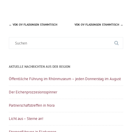
←
VDK OV FLADUNGEN STAMMTISCH
VDK OV FLADUNGEN STAMMTISCH
→
Beitragsnavigation
Suche
nach:
AKTUELLE NACHRICHTEN AUS DER REGION
Öffentlilche Führung im Rhönmuseum – jeden Donnerstag im August
Der Eichenprozzesionsspinner
Partnerschaftstreffen in Nora
Licht aus – Sterne an!
Sternenführung in Fladungen