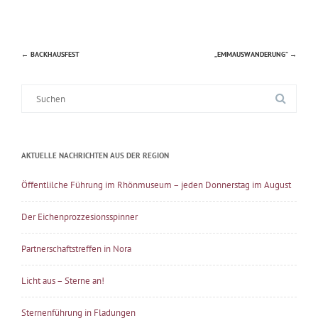
←
BACKHAUSFEST
„EMMAUSWANDERUNG“
→
Beitragsnavigation
Suche
nach:
AKTUELLE NACHRICHTEN AUS DER REGION
Öffentlilche Führung im Rhönmuseum – jeden Donnerstag im August
Der Eichenprozzesionsspinner
Partnerschaftstreffen in Nora
Licht aus – Sterne an!
Sternenführung in Fladungen