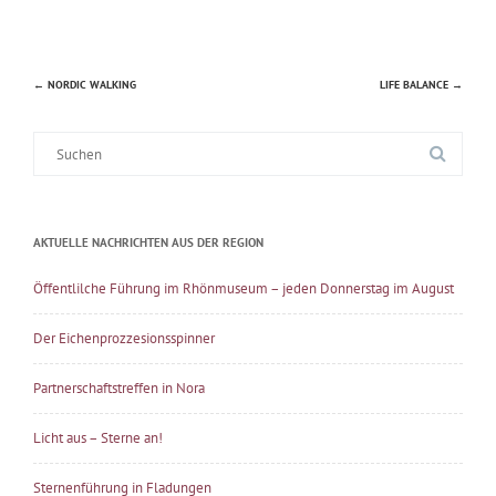
←
NORDIC WALKING
LIFE BALANCE
→
Beitragsnavigation
Suche
nach:
AKTUELLE NACHRICHTEN AUS DER REGION
Öffentlilche Führung im Rhönmuseum – jeden Donnerstag im August
Der Eichenprozzesionsspinner
Partnerschaftstreffen in Nora
Licht aus – Sterne an!
Sternenführung in Fladungen