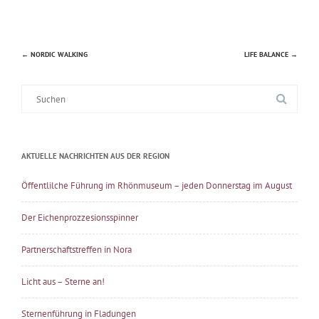
←
NORDIC WALKING
LIFE BALANCE
→
Beitragsnavigation
Suche
nach:
AKTUELLE NACHRICHTEN AUS DER REGION
Öffentlilche Führung im Rhönmuseum – jeden Donnerstag im August
Der Eichenprozzesionsspinner
Partnerschaftstreffen in Nora
Licht aus – Sterne an!
Sternenführung in Fladungen