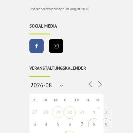
Unsere Stadtführungen im August 2026
SOCIAL MEDIA
VERANSTALTUNGSKALENDER
MO
DI
MI
DO
FR
SA
SO
+
27
28
29
30
31
1
2
+
7
3
4
5
6
8
9