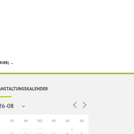
RIEB)
→
ANSTALTUNGSKALENDER
O
DI
MI
DO
FR
SA
SO
+
7
28