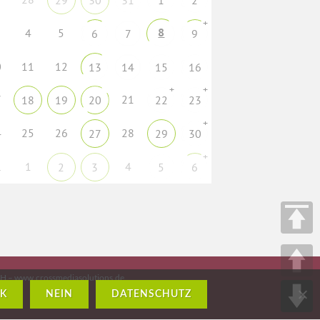
29
30
31
1
2
+
8
4
5
6
7
9
0
11
12
13
14
15
16
+
+
7
21
18
19
20
22
23
+
4
25
26
28
27
29
30
+
1
1
4
2
3
5
6
H – www.crossmediasolutions.de
K
NEIN
DATENSCHUTZ