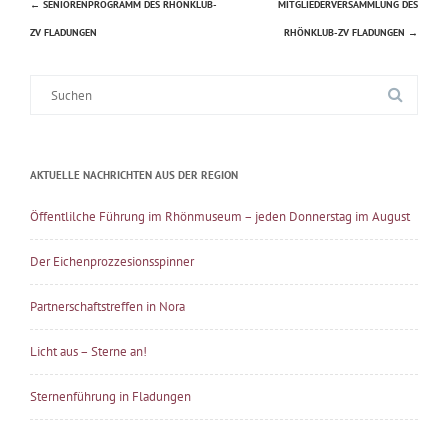
←
SENIORENPROGRAMM DES RHÖNKLUB-
MITGLIEDERVERSAMMLUNG DES
Beitragsnavigation
ZV FLADUNGEN
RHÖNKLUB-ZV FLADUNGEN
→
Suche
nach:
AKTUELLE NACHRICHTEN AUS DER REGION
Öffentlilche Führung im Rhönmuseum – jeden Donnerstag im August
Der Eichenprozzesionsspinner
Partnerschaftstreffen in Nora
Licht aus – Sterne an!
Sternenführung in Fladungen