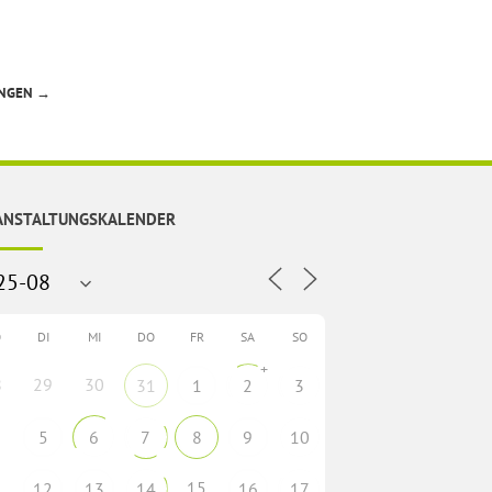
UNGEN
→
ANSTALTUNGSKALENDER
O
DI
MI
DO
FR
SA
SO
+
8
29
30
31
1
2
3
5
6
7
8
9
10
1
15
12
13
14
16
17