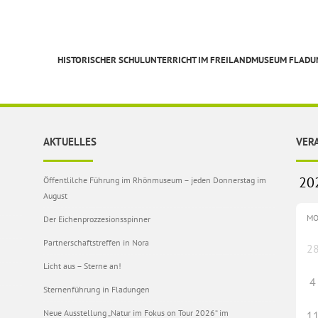
HISTORISCHER SCHULUNTERRICHT IM FREILANDMUSEUM FLAD
AKTUELLES
VER
Öffentlilche Führung im Rhönmuseum – jeden Donnerstag im
August
M
Der Eichenprozzesionsspinner
Partnerschaftstreffen in Nora
2
Licht aus – Sterne an!
4
Sternenführung in Fladungen
Neue Ausstellung „Natur im Fokus on Tour 2026“ im
1