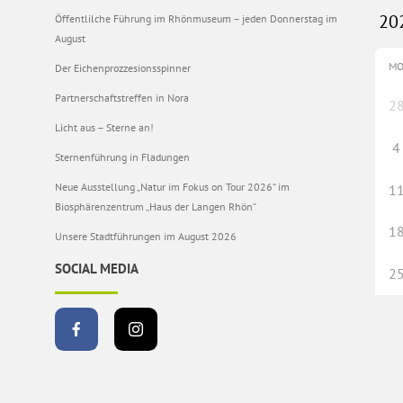
Öffentlilche Führung im Rhönmuseum – jeden Donnerstag im
August
M
Der Eichenprozzesionsspinner
Partnerschaftstreffen in Nora
2
Licht aus – Sterne an!
4
Sternenführung in Fladungen
Neue Ausstellung „Natur im Fokus on Tour 2026“ im
1
Biosphärenzentrum „Haus der Langen Rhön“
1
Unsere Stadtführungen im August 2026
SOCIAL MEDIA
2