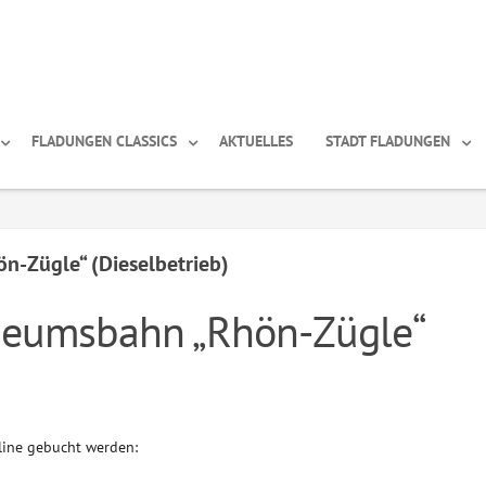
FLADUNGEN CLASSICS
AKTUELLES
STADT FLADUNGEN
n-Zügle“ (Dieselbetrieb)
seumsbahn „Rhön-Zügle“
line gebucht werden: