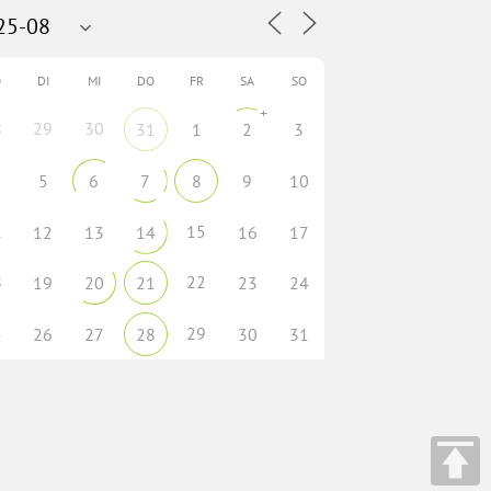
O
DI
MI
DO
FR
SA
SO
+
8
29
30
31
1
2
3
5
6
7
8
9
10
1
15
12
13
14
16
17
8
22
19
20
21
23
24
5
29
26
27
28
30
31