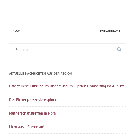
←
YOGA
FREILANDKUNST
→
Beitragsnavigation
Suche
nach:
AKTUELLE NACHRICHTEN AUS DER REGION
Öffentlilche Führung im Rhönmuseum – jeden Donnerstag im August
Der Eichenprozzesionsspinner
Partnerschaftstreffen in Nora
Licht aus – Sterne an!