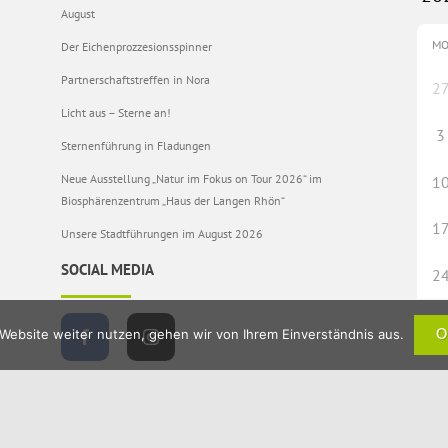
August
M
Der Eichenprozzesionsspinner
Partnerschaftstreffen in Nora
2
Licht aus – Sterne an!
3
Sternenführung in Fladungen
Neue Ausstellung „Natur im Fokus on Tour 2026“ im
1
Biosphärenzentrum „Haus der Langen Rhön“
1
Unsere Stadtführungen im August 2026
SOCIAL MEDIA
2
Website weiter nutzen, gehen wir von Ihrem Einverständnis aus.
O