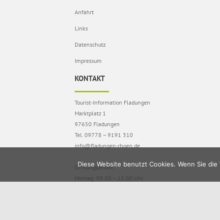
Anfahrt
Links
Datenschutz
Impressum
KONTAKT
Tourist-Information Fladungen
Marktplatz 1
97650 Fladungen
Tel. 09778 – 9191 310
info@fladungen-rhoen.de
Diese Website benutzt Cookies. Wenn Sie die 
Öffnungszeiten:
Montag: 09.00 – 12.00 Uhr
Dienstag – Donnerstag: 09.00 – 17.30 Uhr
Freitag: 09.00 – 13.00 Uhr