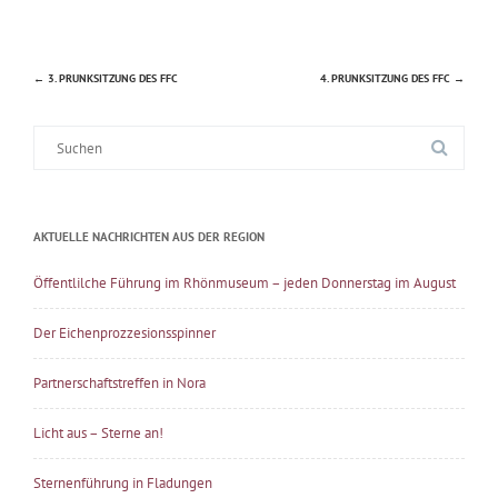
←
3. PRUNKSITZUNG DES FFC
4. PRUNKSITZUNG DES FFC
→
Beitragsnavigation
Suche
nach:
AKTUELLE NACHRICHTEN AUS DER REGION
Öffentlilche Führung im Rhönmuseum – jeden Donnerstag im August
Der Eichenprozzesionsspinner
Partnerschaftstreffen in Nora
Licht aus – Sterne an!
Sternenführung in Fladungen