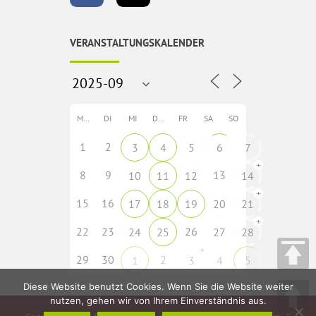
VERANSTALTUNGSKALENDER
MO
DI
MI
DO
FR
SA
SO
1
2
3
4
5
6
7
+
8
9
13
10
11
12
14
+
15
16
17
18
19
20
21
+
22
23
26
24
25
27
28
+
29
30
2
1
3
4
5
Diese Website benutzt Cookies. Wenn Sie die Website weiter
nutzen, gehen wir von Ihrem Einverständnis aus.