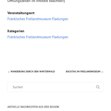
Öffnungszeiten im Infotext beachten!)
Veranstaltungsort
Fränkisches Freilandmuseum Fladungen
Kategorien
Fränkisches Freilandmuseum Fladungen
←
WANDERUNG DURCH DEN WINTERWALD
BACKTAG IM FREILANDMUSEUM
→
Beitragsnavigation
Suche
nach:
AKTUELLE NACHRICHTEN AUS DER REGION