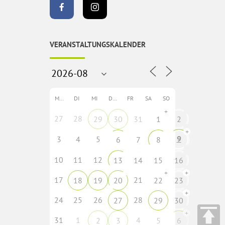
VERANSTALTUNGSKALENDER
MO
DI
MI
DO
FR
SA
SO
+
27
28
29
30
31
1
2
+
9
3
4
5
6
7
8
10
11
12
13
14
15
16
+
+
17
21
18
19
20
22
23
+
24
25
26
28
27
29
30
+
31
1
4
2
3
5
6