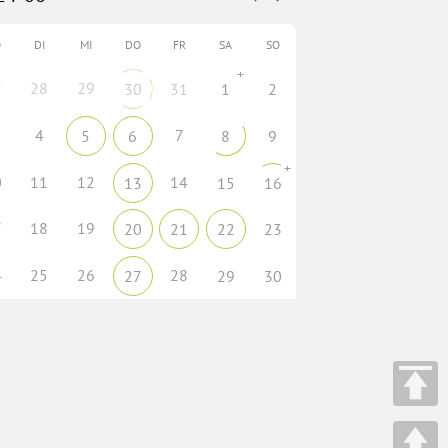
O
DI
MI
DO
FR
SA
SO
+
7
28
29
30
31
1
2
4
7
5
6
8
9
+
0
11
12
14
13
15
16
7
18
19
20
21
22
23
4
25
26
28
27
29
30