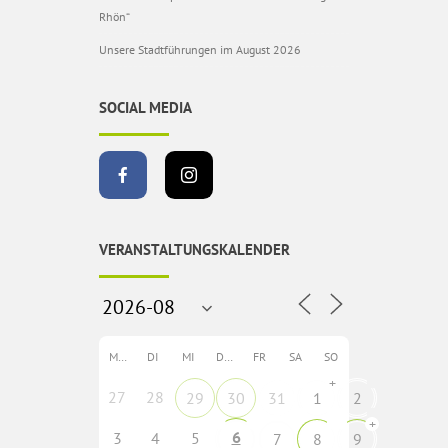
Rhön“
Unsere Stadtführungen im August 2026
SOCIAL MEDIA
VERANSTALTUNGSKALENDER
MO
DI
MI
DO
FR
SA
SO
+
27
28
29
30
31
1
2
+
6
3
4
5
7
8
9