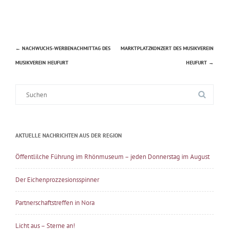
←
NACHWUCHS-WERBENACHMITTAG DES
MARKTPLATZKONZERT DES MUSIKVEREIN
Beitragsnavigation
MUSIKVEREIN HEUFURT
HEUFURT
→
Suche
nach:
AKTUELLE NACHRICHTEN AUS DER REGION
Öffentlilche Führung im Rhönmuseum – jeden Donnerstag im August
Der Eichenprozzesionsspinner
Partnerschaftstreffen in Nora
Licht aus – Sterne an!