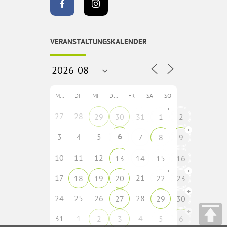
VERANSTALTUNGSKALENDER
MO
DI
MI
DO
FR
SA
SO
+
27
28
29
30
31
1
2
+
6
3
4
5
7
8
9
10
11
12
13
14
15
16
+
+
17
21
18
19
20
22
23
+
24
25
26
28
27
29
30
+
31
1
4
2
3
5
6