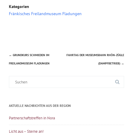
Kategorien
Fränkisches Freilandmuseum Fladungen
←
GRUNDKURS SCHMIEDEN IM
FAHRTAG DER MUSEUMSBAHN RHÖN-ZÜGLE
Beitragsnavigation
FREILANDMUSEUM FLADUNGEN
(DAMPFBETRIEB)
→
Suche
nach:
AKTUELLE NACHRICHTEN AUS DER REGION
Partnerschaftstreffen in Nora
Licht aus – Sterne an!